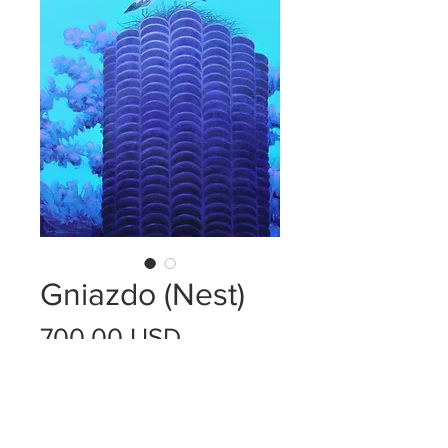
Gniazdo (Nest)
Cena
700,00 USD
Sztuk
*